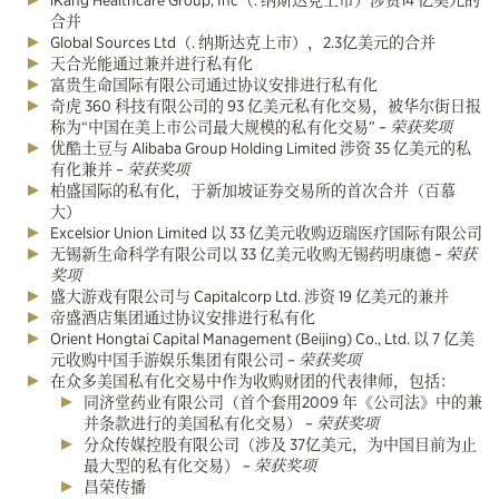
合并
Global Sources Ltd（. 纳斯达克上市），2.3亿美元的合并
天合光能通过兼并进行私有化
富贵生命国际有限公司通过协议安排进行私有化
奇虎 360 科技有限公司的 93 亿美元私有化交易，被华尔街日报
称为“中国在美上市公司最大规模的私有化交易” –
荣获奖项
优酷土豆与 Alibaba Group Holding Limited 涉资 35 亿美元的私
有化兼并 –
荣获奖项
柏盛国际的私有化，于新加坡证券交易所的首次合并（百慕
大）
Excelsior Union Limited 以 33 亿美元收购迈瑞医疗国际有限公司
无锡新生命科学有限公司以 33 亿美元收购无锡药明康德 –
荣获
奖项
盛大游戏有限公司与 Capitalcorp Ltd. 涉资 19 亿美元的兼并
帝盛酒店集团通过协议安排进行私有化
Orient Hongtai Capital Management (Beijing) Co., Ltd. 以 7 亿美
元收购中国手游娱乐集团有限公司 –
荣获奖项
在众多美国私有化交易中作为收购财团的代表律师，包括：
同济堂药业有限公司（首个套用2009 年《公司法》中的兼
并条款进行的美国私有化交易） –
荣获奖项
分众传媒控股有限公司（涉及 37亿美元，为中国目前为止
最大型的私有化交易） –
荣获奖项
昌荣传播