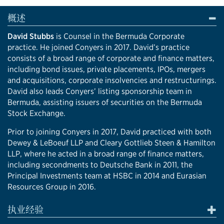
概述
David Stubbs
is Counsel in the Bermuda Corporate
practice. He joined Conyers in 2017. David’s practice
consists of a broad range of corporate and finance matters,
including bond issues, private placements, IPOs, mergers
and acquisitions, corporate insolvencies and restructurings.
David also leads Conyers’ listing sponsorship team in
Bermuda, assisting issuers of securities on the Bermuda
Stock Exchange.
Prior to joining Conyers in 2017, David practiced with both
Dewey & LeBoeuf LLP and Cleary Gottlieb Steen & Hamilton
LLP, where he acted in a broad range of finance matters,
including secondments to Deutsche Bank in 2011, the
Principal Investments team at HSBC in 2014 and Eurasian
Resources Group in 2016.
执业经验