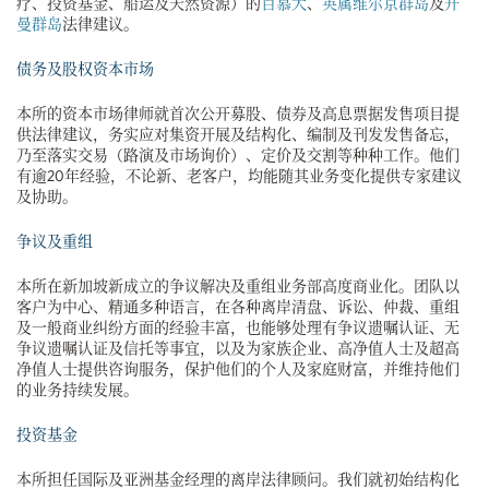
疗、投资基金、船运及天然资源）的
百慕大
、
英属维尔京群岛
及
开
曼群岛
法律建议。
债务及股权资本市场
本所的资本市场律师就首次公开募股、债券及高息票据发售项目提
供法律建议，务实应对集资开展及结构化、编制及刊发发售备忘，
乃至落实交易（路演及市场询价）、定价及交割等种种工作。他们
有逾20年经验，不论新、老客户，均能随其业务变化提供专家建议
及协助。
争议及重组
本所在新加坡新成立的争议解决及重组业务部高度商业化。团队以
客户为中心、精通多种语言，在各种离岸清盘、诉讼、仲裁、重组
及一般商业纠纷方面的经验丰富，也能够处理有争议遗嘱认证、无
争议遗嘱认证及信托等事宜，以及为家族企业、高净值人士及超高
净值人士提供咨询服务，保护他们的个人及家庭财富，并维持他们
的业务持续发展。
投资基金
本所担任国际及亚洲基金经理的离岸法律顾问。我们就初始结构化