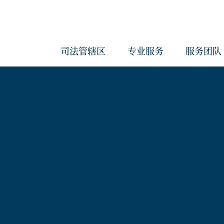
司法管辖区
专业服务
服务团队
会计与管理服务
反洗钱服务
治理服务
企业服务
经济实质服务
《海外账户税收合规法案》和《共
报准则》管理服务
合规服务
信托服务