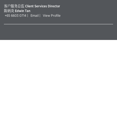
客户服务总监 Client Services Director
陈炳炎 Edwin Tan
+65 6603 0714
|
Email
|
View Profile