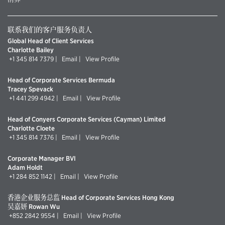
联系我们的客户服务负责人
Global Head of Client Services
Charlotte Bailey
+1 345 814 7379
|
Email
|
View Profile
Head of Corporate Services Bermuda
Tracey Spevack
+1 441 299 4942
|
Email
|
View Profile
Head of Conyers Corporate Services (Cayman) Limited
Charlotte Cloete
+1 345 814 7376
|
Email
|
View Profile
Corporate Manager BVI
Adam Holdt
+1 284 852 1142
|
Email
|
View Profile
香港企业服务总监 Head of Corporate Services Hong Kong
吴嘉妍 Rowan Wu
+852 2842 9554
|
Email
|
View Profile