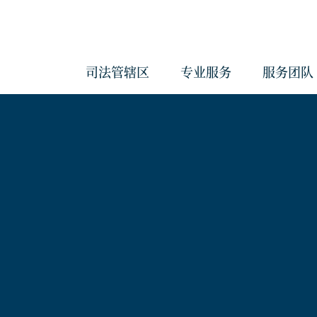
司法管辖区
专业服务
服务团队
会计与管理服务
反洗钱服务
治理服务
企业服务
经济实质服务
《海外账户税收合规法案》和《共
报准则》管理服务
合规服务
信托服务