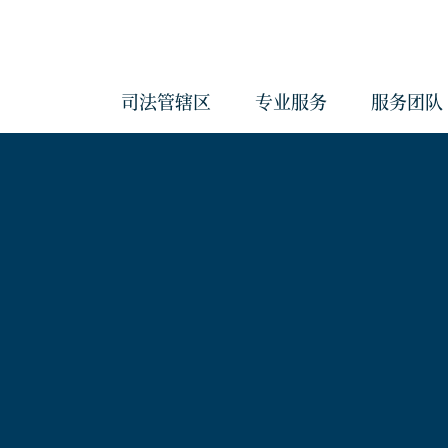
司法管辖区
专业服务
服务团队
会计与管理服务
反洗钱服务
治理服务
企业服务
经济实质服务
《海外账户税收合规法案》和《共
报准则》管理服务
合规服务
信托服务