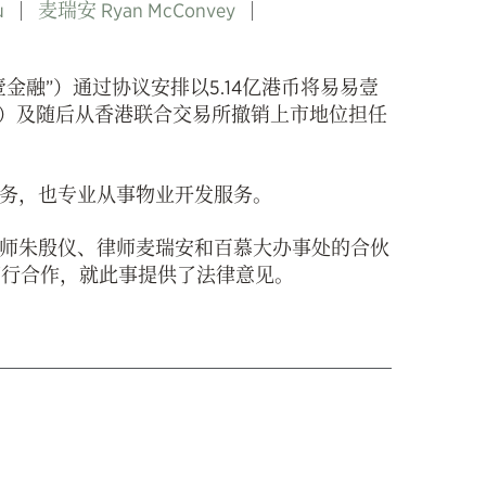
u
麦瑞安 Ryan McConvey
融”）通过协议安排以5.14亿港币将易易壹
进行）及随后从香港联合交易所撤销上市地位担任
务，也专业从事物业开发服务。
师朱殷仪、律师麦瑞安和百慕大办事处的合伙
礼德齐伯礼律师行合作，就此事提供了法律意见。