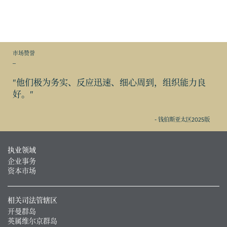
市场赞誉
_
"他们极为务实、反应迅速、细心周到，组织能力良
好。"
- 钱伯斯亚太区2025版
执业领域
企业事务
资本市场
相关司法管辖区
开曼群岛
英属维尔京群岛