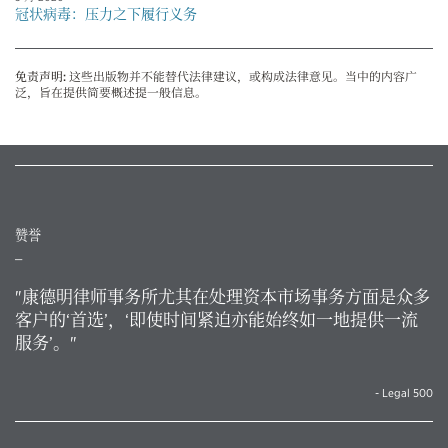
冠状病毒：压力之下履行义务
免责声明:
这些出版物并不能替代法律建议，或构成法律意见。当中的内容广
泛，旨在提供简要概述提一般信息。
赞誉
_
"康德明律师事务所尤其在处理资本市场事务方面是众多
客户的‘首选’，‘即使时间紧迫亦能始终如一地提供一流
服务’。"
- Legal 500