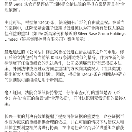
但是 Segal 法官还是评估了当时提交给法院的草拟方案是否具有“合
理依据”。
由此可见，根据第 104(3) 条，法院拥有广泛的自由裁量权。在适当
的案例中，法院无疑会准予延期以促进被认为符合所有债权人的最
佳利益的重组（如 Re 新昌案例和最近的 Silver Base Group Holdings
Limited（银基集团控股有限公司）案例所示）。
最近通过的《公司法》修正案旨在促进在清盘程序之外的重组。修
订后的立法包括与当前第 104(3) 条测试类似的措辞。作为在新的法
律制度下任命重组官的先决条件，公司必须展示其“有意根据本法
案、外国法律或通过双方同意重组的方式向其债权人（或其类别）
提出折衷方案或安排计划”。因此，根据第 104(3) 条在判例法中确立
的原则很可能继续适用于新制度。
毫无疑问，法院会继续保持警觉，仔细审查可行的重组是否（至
少）存在“真正的前景”或“合理依据”，同时认识到无需详细的最终方
案。
长兴一案的判决有效地提醒了提交可信证据的重要性，这些证据至
少应为拟议的重组提供合理的依据，并在可能的情况下与债权人和
其他主要利益相关者进行协商，在申请任命官员以促进重组之前获