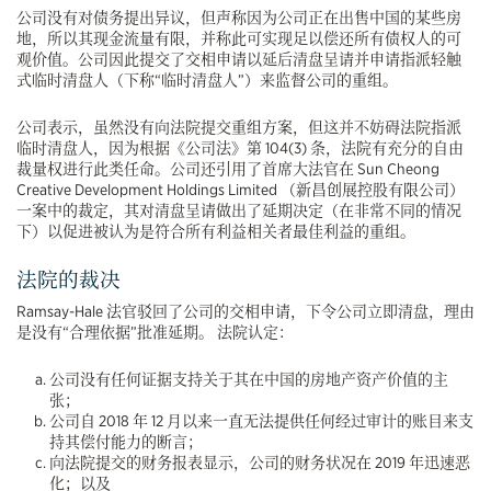
公司没有对债务提出异议，但声称因为公司正在出售中国的某些房
地，所以其现金流量有限，并称此可实现足以偿还所有债权人的可
观价值。公司因此提交了交相申请以延后清盘呈请并申请指派轻触
式临时清盘人（下称“临时清盘人”）来监督公司的重组。
公司表示，虽然没有向法院提交重组方案，但这并不妨碍法院指派
临时清盘人，因为根据《公司法》第 104(3) 条，法院有充分的自由
裁量权进行此类任命。公司还引用了首席大法官在 Sun Cheong
Creative Development Holdings Limited （新昌创展控股有限公司）
一案中的裁定，其对清盘呈请做出了延期决定（在非常不同的情况
下）以促进被认为是符合所有利益相关者最佳利益的重组。
法院的裁决
Ramsay-Hale 法官驳回了公司的交相申请，下令公司立即清盘，理由
是没有“合理依据”批准延期。 法院认定：
公司没有任何证据支持关于其在中国的房地产资产价值的主
张；
公司自 2018 年 12 月以来一直无法提供任何经过审计的账目来支
持其偿付能力的断言；
向法院提交的财务报表显示，公司的财务状况在 2019 年迅速恶
化；以及