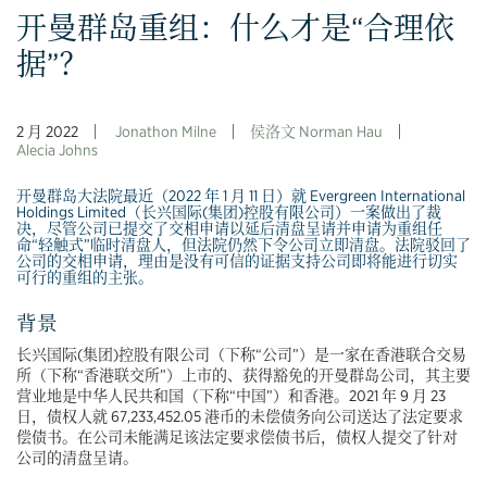
开曼群岛重组：什么才是“合理依
据”？
2 月 2022
Jonathon Milne
侯洛文 Norman Hau
Alecia Johns
开曼群岛大法院最近（2022 年 1 月 11 日）就 Evergreen International
Holdings Limited（长兴国际(集团)控股有限公司）一案做出了裁
决，尽管公司已提交了交相申请以延后清盘呈请并申请为重组任
命“轻触式”临时清盘人，但法院仍然下令公司立即清盘。法院驳回了
公司的交相申请，理由是没有可信的证据支持公司即将能进行切实
可行的重组的主张。
背景
长兴国际(集团)控股有限公司（下称“公司”）是一家在香港联合交易
所（下称“香港联交所”）上市的、获得豁免的开曼群岛公司，其主要
营业地是中华人民共和国（下称“中国”）和香港。2021 年 9 月 23
日，债权人就 67,233,452.05 港币的未偿债务向公司送达了法定要求
偿债书。在公司未能满足该法定要求偿债书后，债权人提交了针对
公司的清盘呈请。