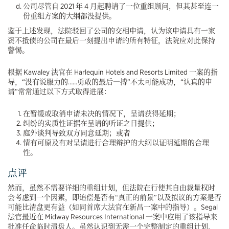
公司尽管自 2021 年 4 月起聘请了一位重组顾问，但其甚至连一
份重组方案的大纲都没提供。
鉴于上述发现，法院驳回了公司的交相申请，认为该申请具有一家
资不抵债的公司在最后一刻提出申请的所有特征，法院应对此保持
警惕。
根据 Kawaley 法官在 Harlequin Hotels and Resorts Limited 一案的指
导，“没有说服力的……勇敢的最后一搏”不太可能成功，“认真的申
请”常常通过以下方式取得进展：
在暂缓或取消申请未决的情况下，呈请获得延期；
纠纷的实质性证据在呈请的听证之日提供；
庭外谈判导致双方同意延期；或者
情有可原及有对呈请进行合理辩护的大纲以证明延期的合理
性。
点评
然而，虽然不需要详细的重组计划，但法院在行使其自由裁量权时
会考虑到一个因素，即追偿是否有“真正的前景”以及拟议的方案是否
可能比清盘更有益（如同首席大法官在新昌一案中的指导）。Segal
法官最近在 Midway Resources International 一案中应用了该指导来
批准任命临时清盘人。虽然认识到无需一个完整制定的重组计划，