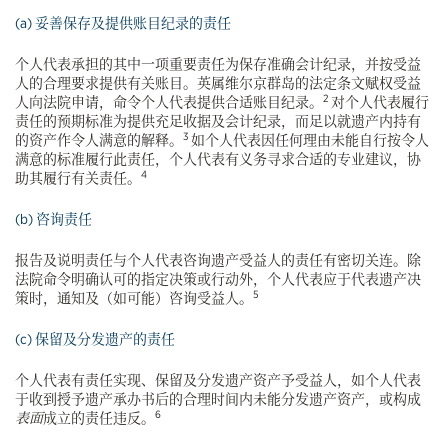
(a) 妥善保存及提供账目纪录的责任
个人代表承担的其中一项重要责任为保存准确会计纪录，并按受益
人的合理要求提供有关账目。英属维尔京群岛的法定条文赋权受益
2
人向法院申请，命令个人代表提供合适账目纪录。
对个人代表履行
责任的预期标准为提供充足收据及会计纪录，而足以就遗产内持有
3
的资产作令人满意的解释。
如个人代表因任何理由未能自行按令人
满意的标准履行此责任，个人代表有义务寻求合适的专业建议，协
4
助其履行有关责任。
(b) 咨询责任
报告及说明责任与个人代表咨询遗产受益人的责任有密切关连。除
法院命令明确认可的指定决策或行动外，个人代表应于代表遗产决
5
策时，通知及（如可能）咨询受益人。
(c) 保留及分发遗产的责任
个人代表有责任实现、保留及分发遗产资产予受益人，如个人代表
于收到授予遗产承办书后的合理时间内未能分发遗产资产，或构成
6
表面
成立的责任违反。