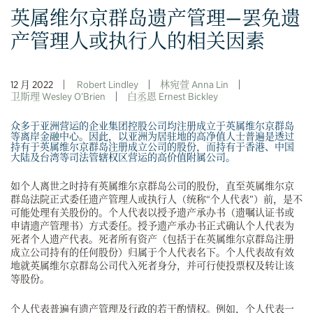
英属维尔京群岛遗产管理—罢免遗
产管理人或执行人的相关因素
12 月 2022
Robert Lindley
林宛萱 Anna Lin
卫斯理 Wesley O’Brien
白丞恩 Ernest Bickley
众多于亚洲营运的企业集团控股公司均注册成立于英属维尔京群岛
等离岸金融中心。因此，以亚洲为居驻地的高净值人士普遍是透过
持有于英属维尔京群岛注册成立公司的股份，而持有于香港、中国
大陆及台湾等司法管辖权区营运的高价值附属公司。
如个人离世之时持有英属维尔京群岛公司的股份，直至英属维尔京
群岛法院正式委任遗产管理人或执行人（统称“个人代表”）前，是不
可能处理有关股份的。个人代表以授予遗产承办书（遗嘱认证书或
申请遗产管理书）方式委任。授予遗产承办书正式确认个人代表为
死者个人遗产代表。死者所有资产（包括于在英属维尔京群岛注册
成立公司持有的任何股份）归属于个人代表名下。个人代表故有效
地就英属维尔京群岛公司代入死者身分，并可行使投票权及转让该
等股份。
个人代表普遍有遗产管理及行政的若干酌情权。例如，个人代表一