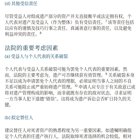
(d) 其他受信责任
尽管受益人对组成遗产部分的资产并无直接衡平或法定拥有权，个
7
人代表对遗产及受益人（作为整体）负有受信责任。
该等责任包括
以应有的谨慎及技巧行事之责任、真诚善意行事的责任，以及避免
8
利益冲突的责任。
法院的重要考虑因素
(a) 受益人与个人代表的关系破裂
个人代表与受益人关系破裂可能为罢免个人代表的重要因素。然
9
而，法院的主要考虑为，遗产可否继续获有效管理。
关系破裂本身
不足以成为申请罢免个人代表的理据，必须证明当事人之间的不良
10
关系可能阻止或严重妨碍遗产管理。
申请人应专注于有关敌意已或
将对遗产管理构成的影响，而非就既有存在的敌对状态，寻求证明
一方当事人犯下道德“错误”。这将成为遗产诉讼会否旷日持久的关
键。
(b) 拟定替任人
建议替任人对死者资产的熟悉程度为另一重要因素。如遗嘱明确指
定个人代表担任遗产执行人，法院取缔死者选择的机会较低。相对