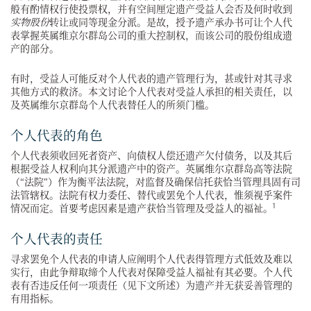
般有酌情权行使投票权，并有空间厘定遗产受益人会否及何时收到
实物股份
转让或同等现金分派。是故，授予遗产承办书可让个人代
表掌握英属维京尔群岛公司的重大控制权，而该公司的股份组成遗
产的部分。
有时，受益人可能反对个人代表的遗产管理行为，甚或针对其寻求
其他方式的救济。本文讨论个人代表对受益人承担的相关责任，以
及英属维尔京群岛个人代表替任人的所须门槛。
个人代表的角色
个人代表须收回死者资产、向债权人偿还遗产欠付债务，以及其后
根据受益人权利向其分派遗产中的资产。英属维尔京群岛高等法院
（“法院”）作为衡平法法院，对监督及确保信托获恰当管理具固有司
法管辖权。法院有权力委任、替代或罢免个人代表，惟须视乎案件
1
情况而定。首要考虑因素是遗产获恰当管理及受益人的福祉。
个人代表的责任
寻求罢免个人代表的申请人应阐明个人代表得管理方式低效及难以
实行，由此争辩取缔个人代表对保障受益人福祉有其必要。个人代
表有否违反任何一项责任（见下文所述）为遗产并无获妥善管理的
有用指标。