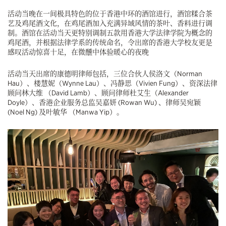
活动当晚在一间极具特色的位于香港中环的酒馆进行，酒馆糅合茶
艺及鸡尾酒文化，在鸡尾酒加入充满异域风情的茶叶、香料进行调
制。酒馆在活动当天更特别调制五款用香港大学法律学院为概念的
鸡尾酒，并根据法律学系的传统命名，令出席的香港大学校友更是
感叹活动惊喜十足，在微醺中体验暖心的夜晚
活动当天出席的康德明律师包括，三位合伙人侯洛文（Norman
Hau）、楼慧妮（Wynne Lau）、冯静思（Vivien Fung）、资深法律
顾问林大维 （David Lamb）、顾问律师杜艾生（Alexander
Doyle）、香港企业服务总监吴嘉妍 (Rowan Wu) 、律师吴宛颖
(Noel Ng) 及叶敏华 （Manwa Yip）。