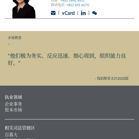
香港
+852 2842 9532
移动电话
+852 6113 6070
市场赞誉
_
"他们极为务实、反应迅速、细心周到，组织能力良
好。"
- 钱伯斯亚太区2025版
执业领域
企业事务
资本市场
相关司法管辖区
百慕大