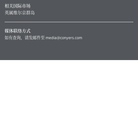
相关国际市场
英属维尔京群岛
媒体联络方式
如有查询，请发邮件至
media@conyers.com