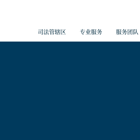
司法管辖区
专业服务
服务团队
会计与管理服务
反洗钱服务
治理服务
企业服务
经济实质服务
《海外账户税收合规法案》和《共
报准则》管理服务
合规服务
信托服务