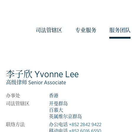
司法管辖区
专业服务
服务团队
会计与管理服务
反洗钱服务
李子欣 Yvonne Lee
治理服务
高级律师 Senior Associate
企业服务
经济实质服务
办事处
香港
《海外账户税收合规法案》和《共
司法管辖区
开曼群岛
百慕大
报准则》管理服务
英属维尔京群岛
合规服务
联络方法
办公电话
+852 2842 9422
信托服务
移动电话
+852 6016 6550