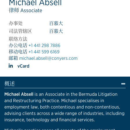
Michael Absell
律师 Associate
办事处
百慕大
司法管辖区
百慕大
联络方法
办公电话
+1 441 298 7886
移动电话
+1 441 599 6169
邮箱
michael.absell@conyers.com
vCard
概述
Michael Absell
is an Associate in the Bermuda Litigation
and Restructuring Practice. Michael specialises in
employment law, both contentious and non-contentious,
advising clients across a wide range of industries, including
insurance, technology and financial services.