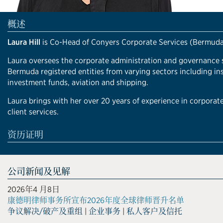
概述
Laura Hill
is Co-Head of Conyers Corporate Services (Bermuda
Laura oversees the corporate administration and governance se
Bermuda registered entities from varying sectors including in
investment funds, aviation and shipping.
Laura brings with her over 20 years of experience in corporate
client services.
资历证明
公司新闻及见解
2026年4 月8日
康德明律师事务所宣布2026年度全球律师晋升名单
争议解决/破产及重组
|
企业事务
|
私人客户及信托