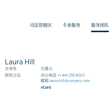
司法管辖区
专业服务
服务团队
会计与管理服务
反洗钱服务
Laura Hill
治理服务
办事处
百慕大
企业服务
联络方法
办公电话
+1 441 278 8007
经济实质服务
邮箱
laura.hill@conyers.com
《海外账户税收合规法案》和《共
vCard
报准则》管理服务
合规服务
信托服务