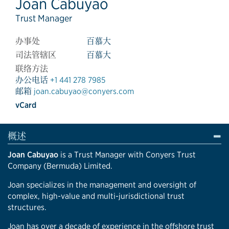
Joan Cabuyao
Trust Manager
办事处
百慕大
司法管辖区
百慕大
联络方法
办公电话
+1 441 278 7985
邮箱
joan.cabuyao@conyers.com
vCard
概述
Joan Cabuyao
is a Trust Manager with Conyers Trust
Company (Bermuda) Limited.
Joan specializes in the management and oversight of
complex, high-value and multi-jurisdictional trust
structures.
Joan has over a decade of experience in the offshore trust