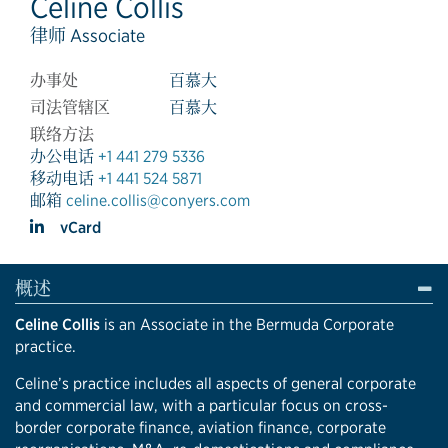
Celine Collis
律师 Associate
办事处
百慕大
司法管辖区
百慕大
联络方法
办公电话
+1 441 279 5336
移动电话
+1 441 524 5871
邮箱
celine.collis@conyers.com
vCard
概述
Celine Collis
is an Associate in the Bermuda Corporate
practice.
Celine’s practice includes all aspects of general corporate
and commercial law, with a particular focus on cross-
border corporate finance, aviation finance, corporate