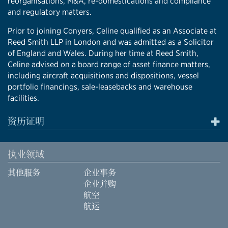
reorganisations, M&A, re-domestications and compliance
and regulatory matters.
Prior to joining Conyers, Celine qualified as an Associate at
Reed Smith LLP in London and was admitted as a Solicitor
of England and Wales. During her time at Reed Smith,
Celine advised on a board range of asset finance matters,
including aircraft acquisitions and dispositions, vessel
portfolio financings, sale-leasebacks and warehouse
facilities.
资历证明
执业领域
其他服务
企业事务
企业并购
航空
航运