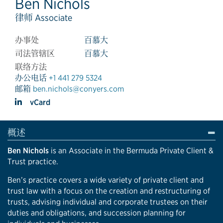
Ben Nichols
律师 Associate
办事处
百慕大
司法管辖区
百慕大
联络方法
办公电话
+1 441 279 5324
邮箱
ben.nichols@conyers.com
vCard
概述
Ben Nichols
is an Associate in the Bermuda Private Client &
Trust practice.
Ben’s practice covers a wide variety of private client and
trust law with a focus on the creation and restructuring of
trusts, advising individual and corporate trustees on their
duties and obligations, and succession planning for