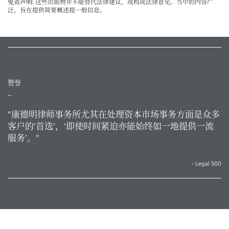
免责声明:
这些出版物并不能替代法律建议，或构成法律意见。当中的内容广
泛，旨在提供简要概述提一般信息。
赞誉
_
"康德明律师事务所尤其在处理资本市场事务方面是众多
客户的‘首选’，‘即使时间紧迫亦能始终如一地提供一流
服务’。"
- Legal 500