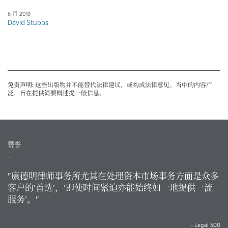
6 月 2019
David Stubbs
免责声明:
这些出版物并不能替代法律建议，或构成法律意见。当中的内容广
泛，旨在提供简要概述提一般信息。
赞誉
_
"康德明律师事务所尤其在处理资本市场事务方面是众多
客户的‘首选’，‘即使时间紧迫亦能始终如一地提供一流
服务’。"
- Legal 500