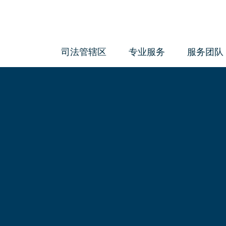
司法管辖区
专业服务
服务团队
会计与管理服务
反洗钱服务
治理服务
企业服务
经济实质服务
《海外账户税收合规法案》和《共
报准则》管理服务
合规服务
信托服务