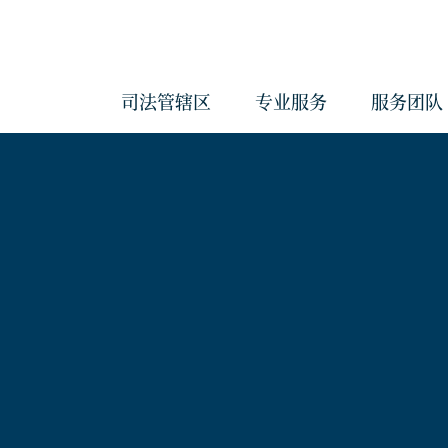
司法管辖区
专业服务
服务团队
会计与管理服务
反洗钱服务
治理服务
企业服务
经济实质服务
《海外账户税收合规法案》和《共
报准则》管理服务
合规服务
信托服务