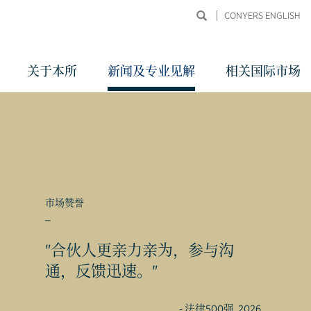
CONYERS ENGLISH
关于本所
新闻及专业见解
相关国际市场
市场赞誉
_
同申
"合伙人更亲力亲为，参与沟
通，反馈迅速。"
- 法律500强, 2026