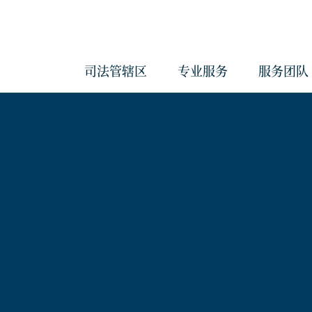
司法管辖区
专业服务
服务团队
会计与管理服务
反洗钱服务
治理服务
企业服务
经济实质服务
《海外账户税收合规法案》和《共
报准则》管理服务
合规服务
信托服务