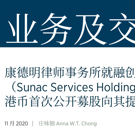
业务及
康德明律师事务所就融
（Sunac Services Holdi
港币首次公开募股向其
11 月 2020
庄咏钿 Anna W.T. Chong