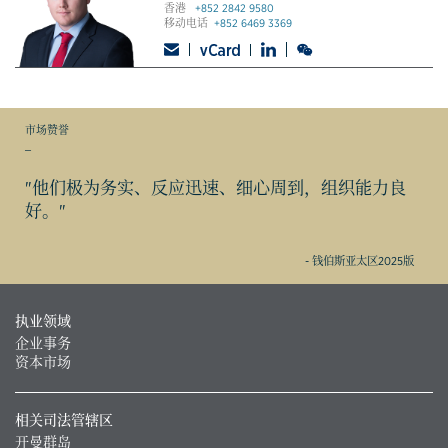
香港
+852 2842 9580
移动电话
+852 6469 3369
市场赞誉
_
"他们极为务实、反应迅速、细心周到，组织能力良
好。"
- 钱伯斯亚太区2025版
执业领域
企业事务
资本市场
相关司法管辖区
开曼群岛