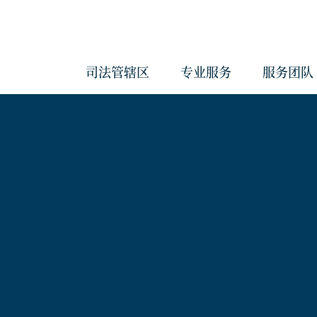
司法管辖区
专业服务
服务团队
会计与管理服务
反洗钱服务
治理服务
企业服务
经济实质服务
《海外账户税收合规法案》和《共
报准则》管理服务
合规服务
信托服务