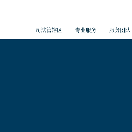
司法管辖区
专业服务
服务团队
会计与管理服务
反洗钱服务
治理服务
企业服务
经济实质服务
《海外账户税收合规法案》和《共
报准则》管理服务
合规服务
信托服务