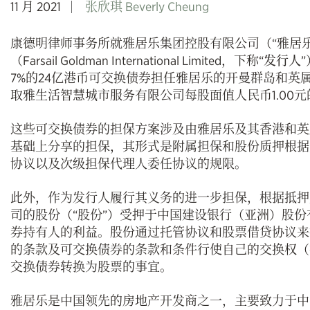
11 月 2021
张欣琪 Beverly Cheung
康德明律师事务所就雅居乐集团控股有限公司（“雅居
（Farsail Goldman International Limited，下称“
发行人
7%的24亿港币可交换债券担任雅居乐的开曼群岛和英
取雅生活智慧城市服务有限公司每股面值人民币1.00元
这些可交换债券的担保方案涉及由雅居乐及其香港和英
基础上分享的担保，其形式是附属担保和股份质押根据
协议以及次级担保代理人委任协议的规限。
此外，作为发行人履行其义务的进一步担保，根据抵押
司的股份（“股份”）受押于中国建设银行（亚洲）股
券持有人的利益。股份通过托管协议和股票借贷协议来
的条款及可交换债券的条款和条件行使自己的交换权（
交换债券转换为股票的事宜。
雅居乐是中国领先的房地产开发商之一，主要致力于中