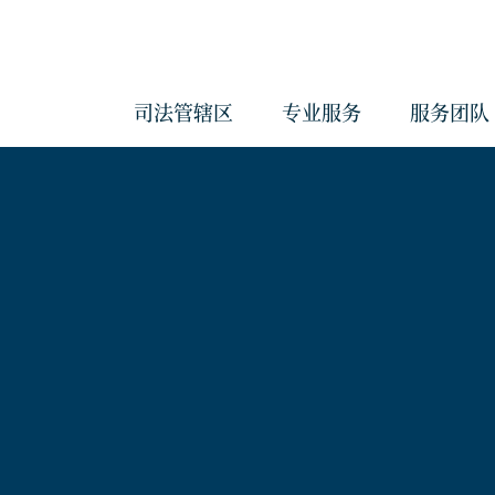
司法管辖区
专业服务
服务团队
会计与管理服务
反洗钱服务
治理服务
企业服务
经济实质服务
《海外账户税收合规法案》和《共
报准则》管理服务
合规服务
信托服务