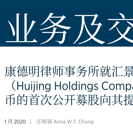
业务及
康德明律师事务所就汇
（Huijing Holdings Com
币的首次公开募股向其
1 月 2020
庄咏钿 Anna W.T. Chong