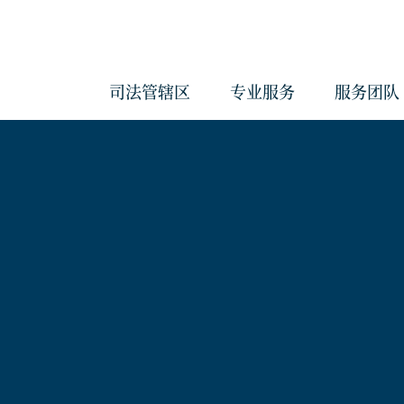
司法管辖区
专业服务
服务团队
会计与管理服务
反洗钱服务
治理服务
企业服务
经济实质服务
《海外账户税收合规法案》和《共
报准则》管理服务
合规服务
信托服务