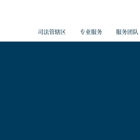
司法管辖区
专业服务
服务团队
会计与管理服务
反洗钱服务
治理服务
企业服务
经济实质服务
《海外账户税收合规法案》和《共
报准则》管理服务
合规服务
信托服务