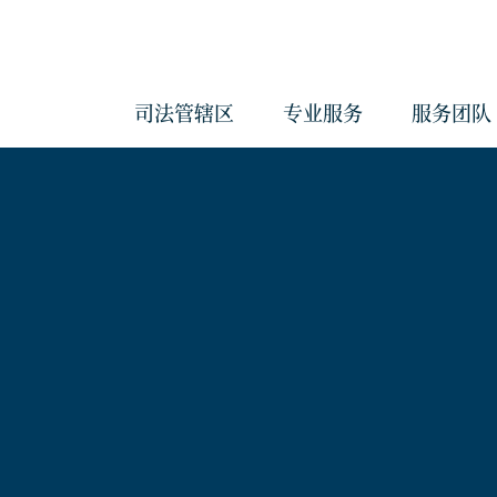
司法管辖区
专业服务
服务团队
会计与管理服务
反洗钱服务
治理服务
企业服务
经济实质服务
《海外账户税收合规法案》和《共
报准则》管理服务
合规服务
信托服务