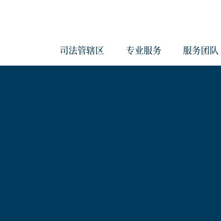
司法管辖区
专业服务
服务团队
会计与管理服务
反洗钱服务
治理服务
企业服务
经济实质服务
《海外账户税收合规法案》和《共
报准则》管理服务
合规服务
信托服务