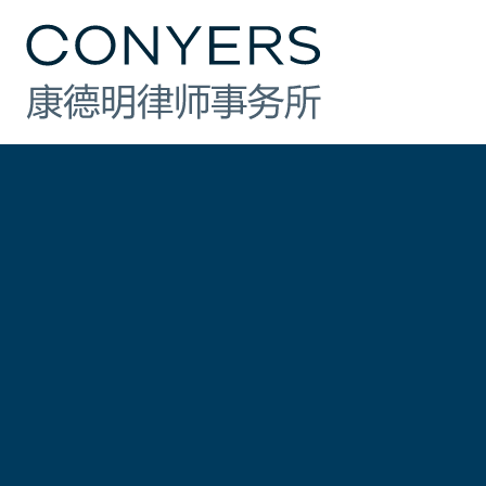
行业
法律业务