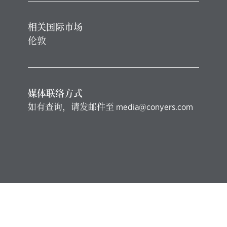
相关国际市场
伦敦
媒体联络方式
如有查询，请发邮件至
media@conyers.com