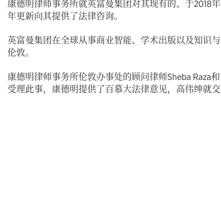
康德明律师事务所就英富曼集团对其现有的、于2018年7
年更新向其提供了法律咨询。
英富曼集团在全球从事商业智能、学术出版以及知识与活
伦敦。
康德明律师事务所伦敦办事处的顾问律师Sheba Raza和律师E
受理此事，康德明提供了百慕大法律意见，高伟绅就交