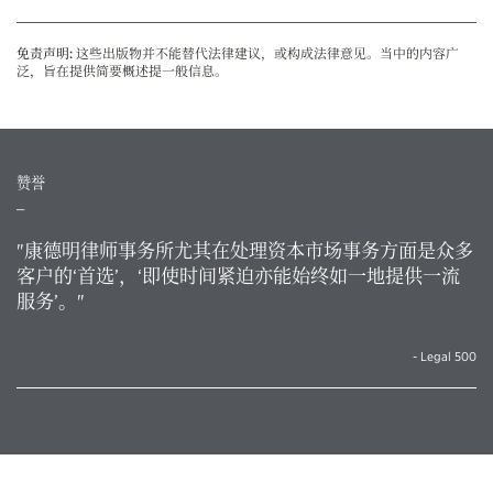
免责声明:
这些出版物并不能替代法律建议，或构成法律意见。当中的内容广
泛，旨在提供简要概述提一般信息。
赞誉
_
"康德明律师事务所尤其在处理资本市场事务方面是众多
客户的‘首选’，‘即使时间紧迫亦能始终如一地提供一流
服务’。"
- Legal 500