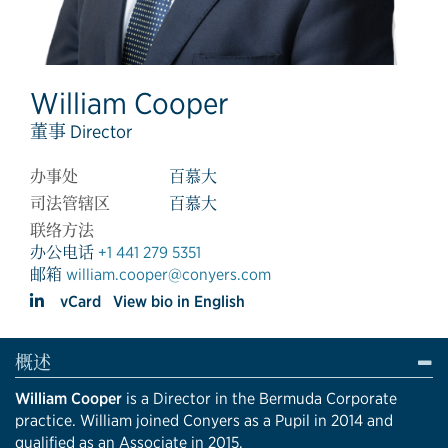
William Cooper
董事 Director
办事处
百慕大
司法管辖区
百慕大
联络方法
办公电话
+1 441 279 5351
邮箱
william.cooper@conyers.com
vCard
View bio in English
概述
William Cooper
is a Director in the Bermuda Corporate
practice. William joined Conyers as a Pupil in 2014 and
qualified as an Associate in 2015.