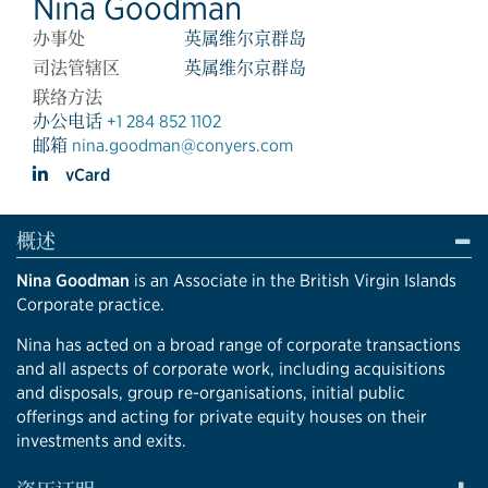
Nina Goodman
办事处
英属维尔京群岛
司法管辖区
英属维尔京群岛
联络方法
办公电话
+1 284 852 1102
邮箱
nina.goodman@conyers.com
vCard
概述
Nina Goodman
is an Associate in the British Virgin Islands
Corporate practice.
Nina has acted on a broad range of corporate transactions
and all aspects of corporate work, including acquisitions
and disposals, group re-organisations, initial public
offerings and acting for private equity houses on their
investments and exits.